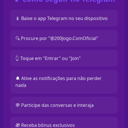
📱 Baixe o app Telegram no seu dispositivo
🔍 Procure por "@200Jogo.ComOficial"
👆 Toque em "Entrar" ou "Join"
🔔 Ative as notificações para não perder
nada
💬 Participe das conversas e interaja
🎁 Receba bônus exclusivos