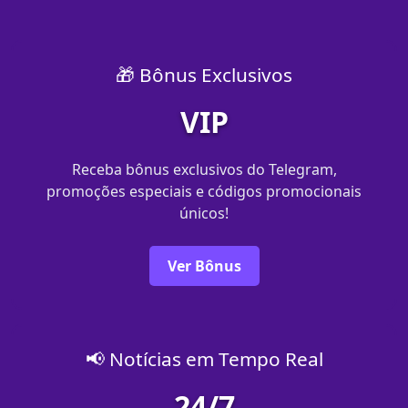
🎁 Bônus Exclusivos
VIP
Receba bônus exclusivos do Telegram,
promoções especiais e códigos promocionais
únicos!
Ver Bônus
📢 Notícias em Tempo Real
24/7