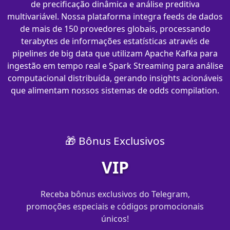
de precificação dinâmica e análise preditiva
multivariável. Nossa plataforma integra feeds de dados
de mais de 150 provedores globais, processando
terabytes de informações estatísticas através de
pipelines de big data que utilizam Apache Kafka para
ingestão em tempo real e Spark Streaming para análise
computacional distribuída, gerando insights acionáveis
que alimentam nossos sistemas de odds compilation.
🎁 Bônus Exclusivos
VIP
Receba bônus exclusivos do Telegram,
promoções especiais e códigos promocionais
únicos!