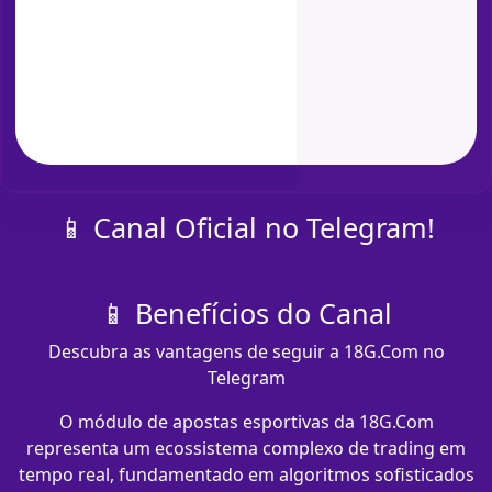
📱 Canal Oficial no Telegram!
📱 Benefícios do Canal
Descubra as vantagens de seguir a 18G.Com no
Telegram
O módulo de apostas esportivas da 18G.Com
representa um ecossistema complexo de trading em
tempo real, fundamentado em algoritmos sofisticados