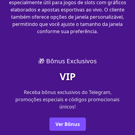
especialmente útil para jogos de slots com gráficos
elaborados e apostas esportivas ao vivo. O cliente
também oferece opções de janela personalizável,
permitindo que você ajuste o tamanho da janela
conforme sua preferência.
🎁 Bônus Exclusivos
VIP
Receba bônus exclusivos do Telegram,
promoções especiais e códigos promocionais
únicos!
Ver Bônus