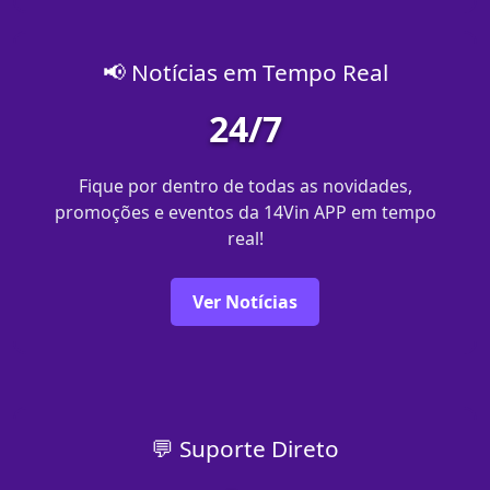
📢 Notícias em Tempo Real
24/7
Fique por dentro de todas as novidades,
promoções e eventos da 14Vin APP em tempo
real!
Ver Notícias
💬 Suporte Direto