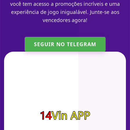
você tem acesso a promoções incríveis e uma
experiência de jogo inigualável. Junte-se aos
vencedores agora!
SEGUIR NO TELEGRAM