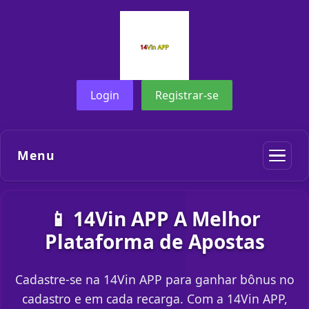
Login
Registrar-se
Menu
📱 14Vin APP A Melhor
Plataforma de Apostas
Cadastre-se na 14Vin APP para ganhar bônus no
cadastro e em cada recarga. Com a 14Vin APP,