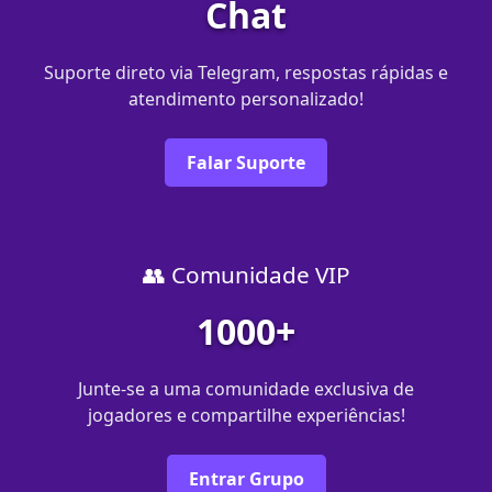
Chat
Suporte direto via Telegram, respostas rápidas e
atendimento personalizado!
Falar Suporte
👥 Comunidade VIP
1000+
Junte-se a uma comunidade exclusiva de
jogadores e compartilhe experiências!
Entrar Grupo