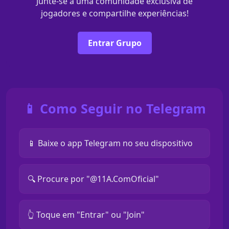
Junte-se a uma comunidade exclusiva de
jogadores e compartilhe experiências!
Entrar Grupo
📱 Como Seguir no Telegram
📱 Baixe o app Telegram no seu dispositivo
🔍 Procure por "@11A.ComOficial"
👆 Toque em "Entrar" ou "Join"