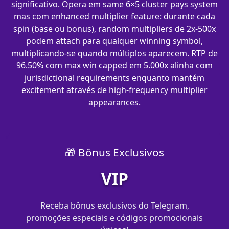
significativo. Opera em same 6×5 cluster pays system
mas com enhanced multiplier feature: durante cada
spin (base ou bonus), random multipliers de 2x-500x
podem attach para qualquer winning symbol,
multiplicando-se quando múltiplos aparecem. RTP de
96.50% com max win capped em 5.000x alinha com
jurisdictional requirements enquanto mantém
excitement através de high-frequency multiplier
appearances.
🎁 Bônus Exclusivos
VIP
Receba bônus exclusivos do Telegram,
promoções especiais e códigos promocionais