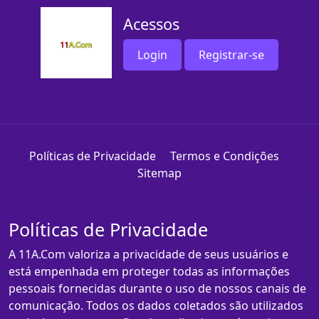
Acessos
Login
Registrar-se
Políticas de Privacidade
Termos e Condições
Sitemap
Políticas de Privacidade
A 11A.Com valoriza a privacidade de seus usuários e
está empenhada em proteger todas as informações
pessoais fornecidas durante o uso de nossos canais de
comunicação. Todos os dados coletados são utilizados