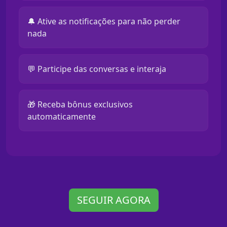
🔔 Ative as notificações para não perder
nada
💬 Participe das conversas e interaja
🎁 Receba bônus exclusivos
automaticamente
SEGUIR AGORA